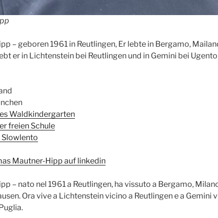
ipp
p – geboren 1961 in Reutlingen, Er lebte in Bergamo, Mailan
ebt er in Lichtenstein bei Reutlingen und in Gemini bei Ugento
land
ünchen
es Waldkindergarten
r freien Schule
 Slowlento
mas Mautner-Hipp auf linkedin
 – nato nel 1961 a Reutlingen, ha vissuto a Bergamo, Milan
usen. Ora vive a Lichtenstein vicino a Reutlingen e a Gemini v
Puglia.