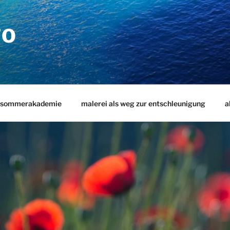
TO
sommerakademie
malerei als weg zur entschleunigung
a