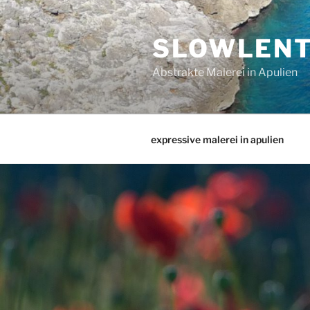
Zum
Inhalt
SLOWLEN
springen
Abstrakte Malerei in Apulien
expressive malerei in apulien