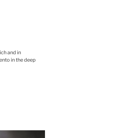
ich and in
ento in the deep