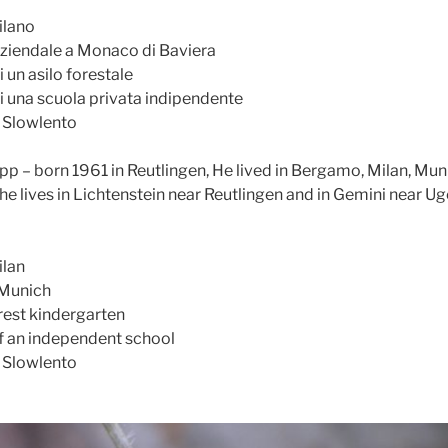
ilano
aziendale a Monaco di Baviera
un asilo forestale
 una scuola privata indipendente
 Slowlento
 – born 1961 in Reutlingen, He lived in Bergamo, Milan, Mun
e lives in Lichtenstein near Reutlingen and in Gemini near Ug
ilan
 Munich
est kindergarten
 an independent school
 Slowlento