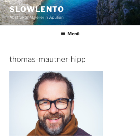
Zum
SLOWLENTO
Inhalt
Abstrakte Malerei in Apulien
springen
Menü
thomas-mautner-hipp