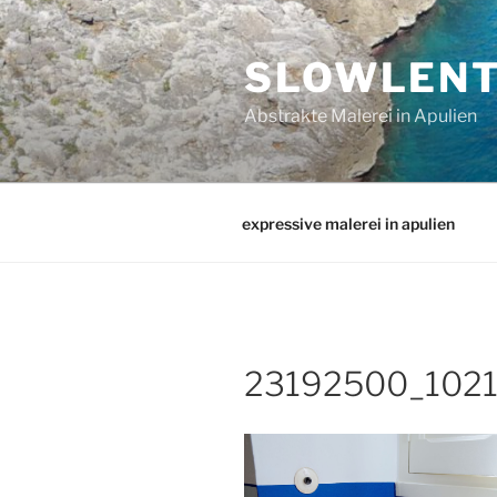
Zum
Inhalt
SLOWLEN
springen
Abstrakte Malerei in Apulien
expressive malerei in apulien
23192500_102