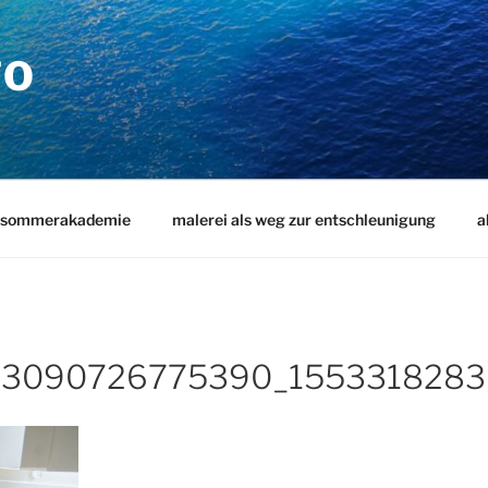
TO
sommerakademie
malerei als weg zur entschleunigung
a
13090726775390_1553318283