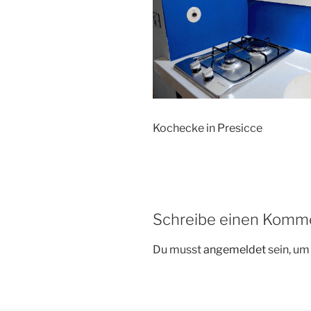
Kochecke in Presicce
Schreibe einen Komm
Du musst
angemeldet
sein, u